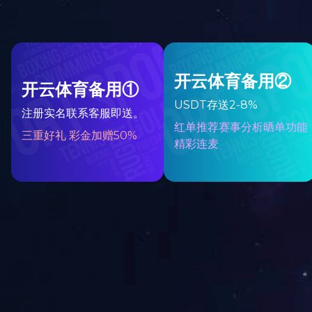
高速星空·（中国区）电子官
方网站复卷机
薄膜星空·（中国区）电子官
方网站
压纹分切一体机
铝箔压纹机
铝箔压纹模切冲标机
拆封拉线分条机
大型折封拉线复卷机