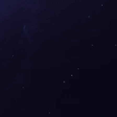
拉线分条专用设备。...
了解详情>>
，bopp烟膜拆封拉线机
1万米或5万米拆封拉线、布标织唛线、防伪拉线的产
盒拆封金拉线，具有计米功能，自动化生产，控制不良
、酒瓶包装，化妆品包装、食品包装，扑克牌包装、保
了解详情>>