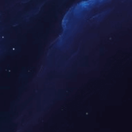
点。是一台国内领先水平的
100头金拉线分条机
主要用于生产烟包、酒包等
品，可同时分切100条烟
品产出。适用于香烟包装
健品包装...
首页 上一页1 下一页 尾页