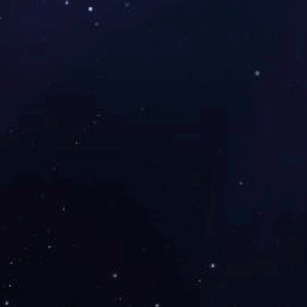
瑞安市飞云街道宋家埭工业园
蜘蛛王集团1号楼
嘉东机械首页
产品中心
视频中心
薄
LINK
友情链接
版权所有 © 2023-2026
薄膜星空·（中国区）电