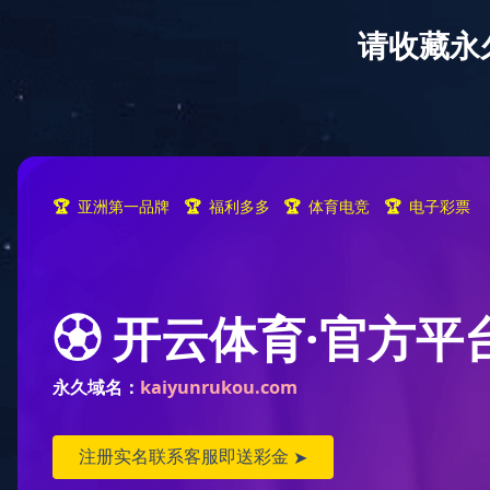
您好，欢迎访问星空·（中国区）电子官方网站，主营薄膜星空
温州嘉
10多年专
嘉东首页
铝箔模切冲标机
拆封
星空·（中国区）电子官方网站