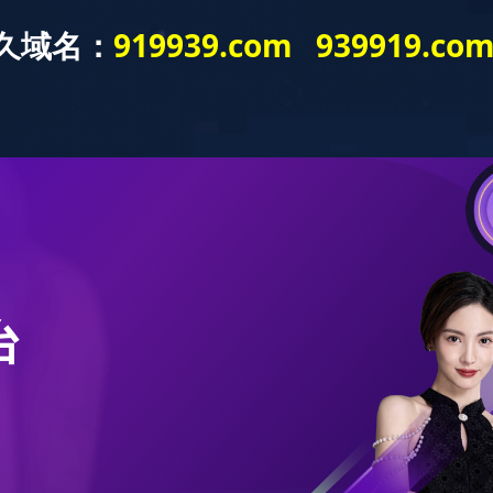
·（中国区）电子官方网站,铝箔模切冲标机,防伪金线分条机,烟盒防伪分
东机械有限公司-
非标定制分切复卷机分条机
注，掌握分切核心技术
拉线分条机
星空·（中国区）电子官方网站复卷机