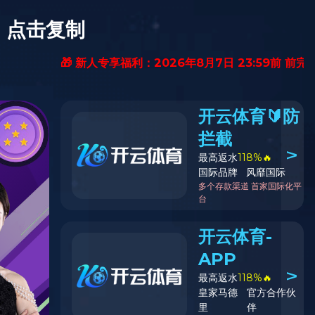
条机,拆封拉线机,窄条拉线分条机！
收藏本站
/
在线留言
/
网站地图
全国咨询热线 :
135-0664-2389
视频中心
新闻中心
走进我们