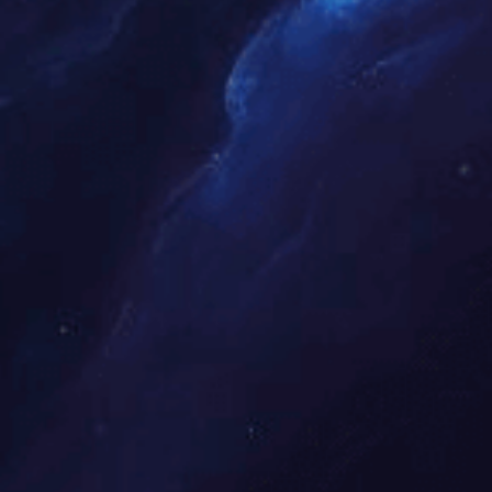
网站
DFQ1000C4-2型电
统，主要分切12u-30u的塑料
LMFQ1700型纸张
嘉东收卷直径1200mm的L
1625mm，收卷宽度：30
卷，分切40～300g烟
各种卷筒状材料的复卷分切作