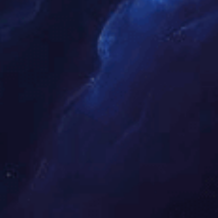
高清
1x
酸奶盖
流畅
1x