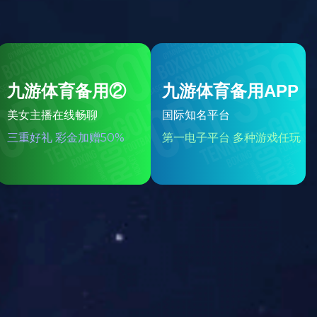
高速星空·（中国区）电子官
方网站复卷机
薄膜星空·（中国区）电子官
方网站
压纹分切一体机
铝箔压纹机
铝箔压纹模切冲标机
拆封拉线分条机
大型折封拉线复卷机