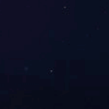
铝箔封口膜（盖）样品合集
高清
1x